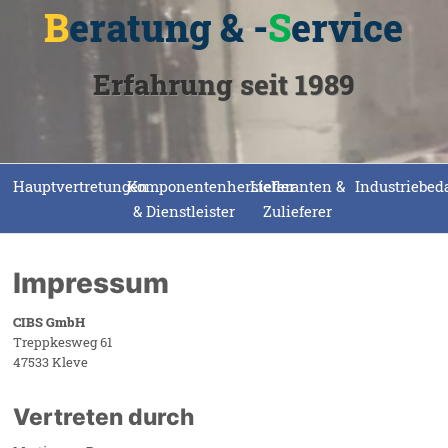
B
eratung & -
S
ervice
Erfahrung seit 1989
Hauptvertretungen
Komponentenhersteller
Lieferanten &
Industriebed
& Dienstleister
Zulieferer
Impressum
CIBS GmbH
Treppkesweg 61
47533 Kleve
Vertreten durch