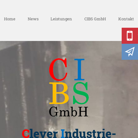
Home
News
Leistungen
CIBS GmbH
Kontakt
DE
EN
C
lever
I
ndustrie-